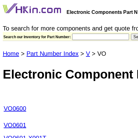
Electronic Components Part N
To search for more components and get quote fro
Search our Inventory for Part Number:
Home
>
Part Number Index
>
V
> VO
Electronic Component 
VO0600
VO0601
VO0601-X001T