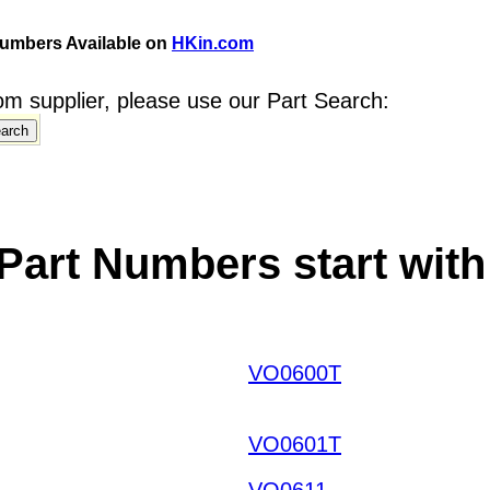
umbers Available on
HKin.com
m supplier, please use our Part Search:
Part Numbers start wit
VO0600T
NHBKCIPNKV
HKIAZ20251220
VO0601T
VO0611