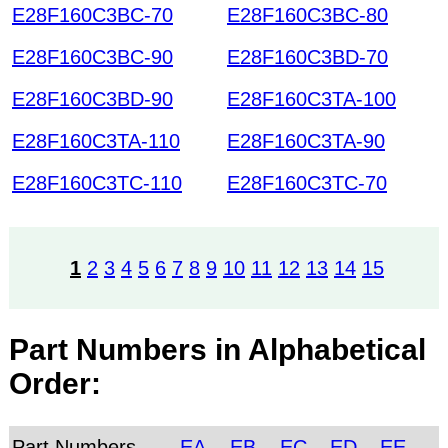
E28F160C3BC-70
E28F160C3BC-80
E28F160C3BC-90
E28F160C3BD-70
E28F160C3BD-90
E28F160C3TA-100
E28F160C3TA-110
E28F160C3TA-90
E28F160C3TC-110
E28F160C3TC-70
1
2
3
4
5
6
7
8
9
10
11
12
13
14
15
Part Numbers in Alphabetical
Order:
Part Numbers
EA
EB
EC
ED
EE