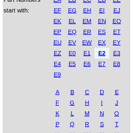
start with:
EF
EG
EH
EI
EJ
EK
EL
EM
EN
EO
EP
EQ
ER
ES
ET
EU
EV
EW
EX
EY
EZ
E0
E1
E2
E3
E4
E5
E6
E7
E8
E9
A
B
C
D
E
F
G
H
I
J
K
L
M
N
O
P
Q
R
S
T