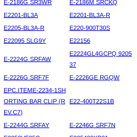
E-2186G SR3WR
E-2186M SRCKQ
E2201-BL3A
E2201-BL3A-R
E2205-BL3A-R
E220-900T30S
E22095 SLG9Y
E22156
E2224GL4GCPQ 9205
E-2224G SRFAW
37
E-2226G SRF7F
E-2226GE RGQW
EPC.ITEME-2234-1SH
ORTING BAR CLIP (R
E22-400T22S1B
EV.C7)
E-2244G SRFAY
E-2246G SRF7N