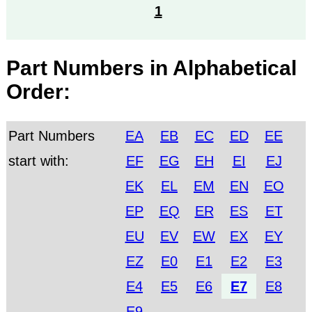
1
Part Numbers in Alphabetical
Order:
Part Numbers
EA
EB
EC
ED
EE
start with:
EF
EG
EH
EI
EJ
EK
EL
EM
EN
EO
EP
EQ
ER
ES
ET
EU
EV
EW
EX
EY
EZ
E0
E1
E2
E3
E4
E5
E6
E7
E8
E9