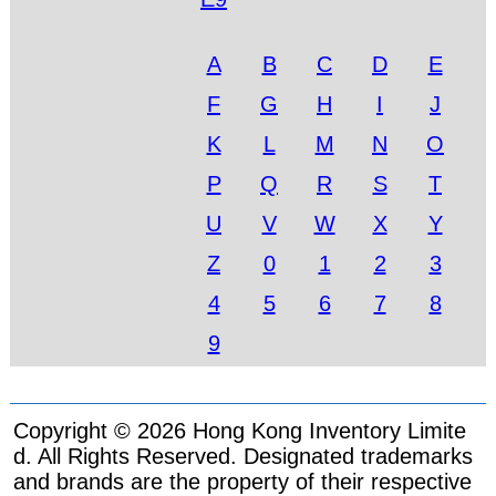
A
B
C
D
E
F
G
H
I
J
K
L
M
N
O
P
Q
R
S
T
U
V
W
X
Y
Z
0
1
2
3
4
5
6
7
8
9
Copyright © 2026 Hong Kong Inventory Limite
d. All Rights Reserved. Designated trademarks
and brands are the property of their respective